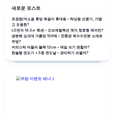
새로운 포스트
초경량/저소음 휴빙 목걸이 휴대용 – 탁상용 선풍기, 가볍
고 조용한?
LG전자 16.5㎡ 휘센 – 오브제컬렉션 엣지 창호형 에어컨?
생분해 싱크대 거름망 150매 – 친환경 옥수수전분 소재로
주방?
커피스틱 머들러 블랙 12cm – 매일 쓰기 편할까?
한솔템 면도기 + 5중 면도날 – 관리하기 쉬울까?