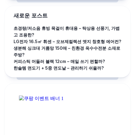
새로운 포스트
초경량/저소음 휴빙 목걸이 휴대용 – 탁상용 선풍기, 가볍
고 조용한?
LG전자 16.5㎡ 휘센 – 오브제컬렉션 엣지 창호형 에어컨?
생분해 싱크대 거름망 150매 – 친환경 옥수수전분 소재로
주방?
커피스틱 머들러 블랙 12cm – 매일 쓰기 편할까?
한솔템 면도기 + 5중 면도날 – 관리하기 쉬울까?