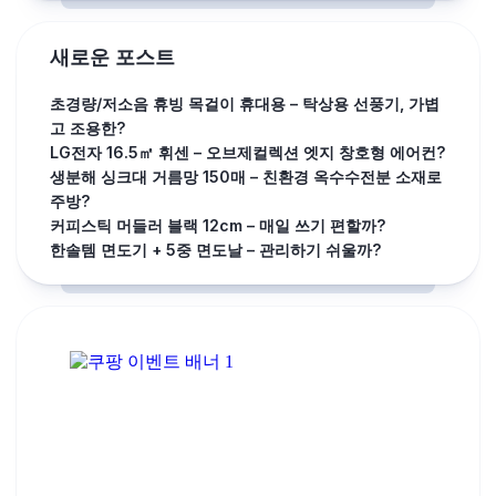
새로운 포스트
초경량/저소음 휴빙 목걸이 휴대용 – 탁상용 선풍기, 가볍
고 조용한?
LG전자 16.5㎡ 휘센 – 오브제컬렉션 엣지 창호형 에어컨?
생분해 싱크대 거름망 150매 – 친환경 옥수수전분 소재로
주방?
커피스틱 머들러 블랙 12cm – 매일 쓰기 편할까?
한솔템 면도기 + 5중 면도날 – 관리하기 쉬울까?