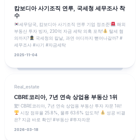
캄보디아 사기조직 연루, 국세청 세무조사 착
수
세무당국, 캄보디아 사기조직 연루 기업 정조준!
해외
부동산 투자 빙자, 230억 자금 세탁 의혹 포착!
탈세 혐
의까지?
국세청의 칼날, 과연 어디까지 뻗어나갈까? #
세무조사 #사기 #자금세탁
2025-11-04
Real_estate
CBRE코리아, 7년 연속 상업용 부동산 1위
驚! CBRE코리아, 7년 연속 상업용 부동산 투자 자문 1위!
시장 점유율 25.8%, 물류 63.6% 압도적!
성공 비결
은? 지금 바로 확인! #부동산 #투자자문
2026-03-18