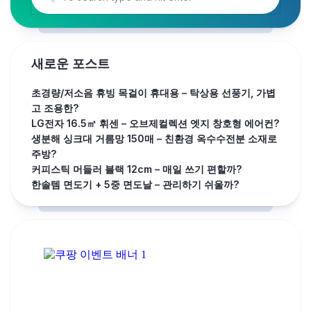
새로운 포스트
초경량/저소음 휴빙 목걸이 휴대용 – 탁상용 선풍기, 가볍
고 조용한?
LG전자 16.5㎡ 휘센 – 오브제컬렉션 엣지 창호형 에어컨?
생분해 싱크대 거름망 150매 – 친환경 옥수수전분 소재로
주방?
커피스틱 머들러 블랙 12cm – 매일 쓰기 편할까?
한솔템 면도기 + 5중 면도날 – 관리하기 쉬울까?