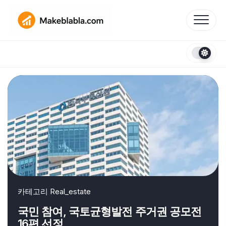
Skip
to
content
카테고리
Real_estate
국민 참여, 국토균형발전 주거권 공모전
16편 선정