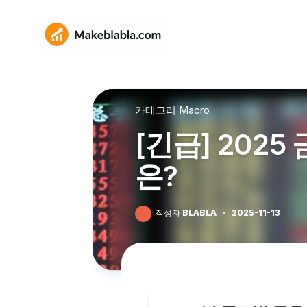
Skip
to
content
카테고리
Macro
[긴급] 202
은?
작성자
BLABLA
·
2025-11-13