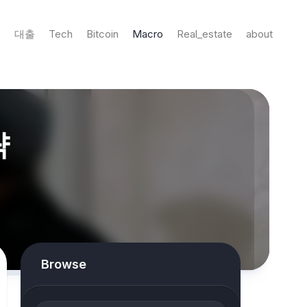
e
대출
Tech
Bitcoin
Macro
Real_estate
about
략
Browse