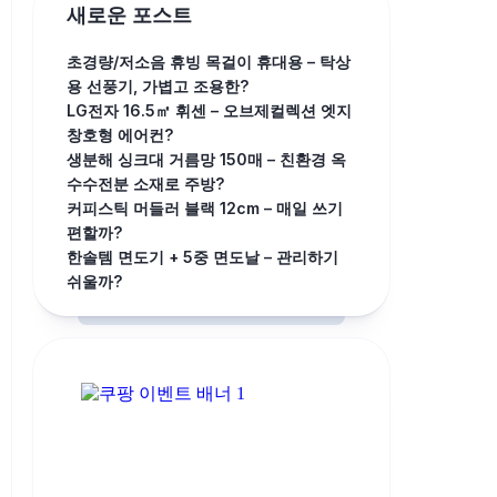
새로운 포스트
초경량/저소음 휴빙 목걸이 휴대용 – 탁상
용 선풍기, 가볍고 조용한?
LG전자 16.5㎡ 휘센 – 오브제컬렉션 엣지
창호형 에어컨?
생분해 싱크대 거름망 150매 – 친환경 옥
수수전분 소재로 주방?
커피스틱 머들러 블랙 12cm – 매일 쓰기
편할까?
한솔템 면도기 + 5중 면도날 – 관리하기
쉬울까?