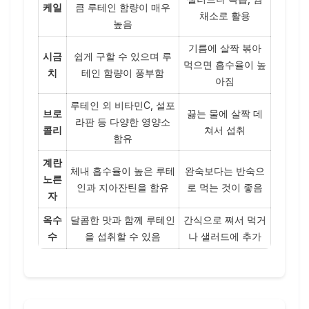
케일
큼 루테인 함량이 매우
채소로 활용
높음
기름에 살짝 볶아
시금
쉽게 구할 수 있으며 루
먹으면 흡수율이 높
치
테인 함량이 풍부함
아짐
루테인 외 비타민C, 설포
브로
끓는 물에 살짝 데
라판 등 다양한 영양소
콜리
쳐서 섭취
함유
계란
체내 흡수율이 높은 루테
완숙보다는 반숙으
노른
인과 지아잔틴을 함유
로 먹는 것이 좋음
자
옥수
달콤한 맛과 함께 루테인
간식으로 쪄서 먹거
수
을 섭취할 수 있음
나 샐러드에 추가