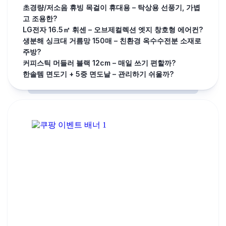
초경량/저소음 휴빙 목걸이 휴대용 – 탁상용 선풍기, 가볍
고 조용한?
LG전자 16.5㎡ 휘센 – 오브제컬렉션 엣지 창호형 에어컨?
생분해 싱크대 거름망 150매 – 친환경 옥수수전분 소재로
주방?
커피스틱 머들러 블랙 12cm – 매일 쓰기 편할까?
한솔템 면도기 + 5중 면도날 – 관리하기 쉬울까?