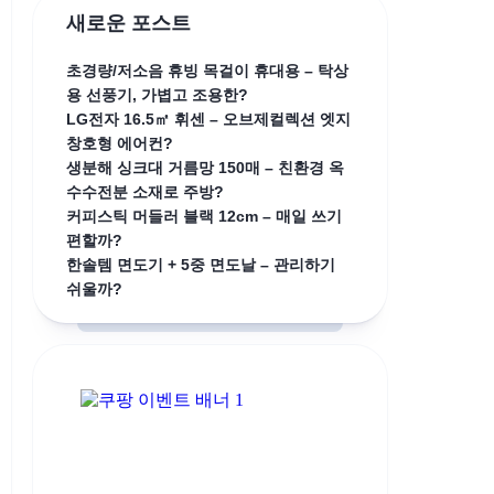
새로운 포스트
초경량/저소음 휴빙 목걸이 휴대용 – 탁상
용 선풍기, 가볍고 조용한?
LG전자 16.5㎡ 휘센 – 오브제컬렉션 엣지
창호형 에어컨?
생분해 싱크대 거름망 150매 – 친환경 옥
수수전분 소재로 주방?
커피스틱 머들러 블랙 12cm – 매일 쓰기
편할까?
한솔템 면도기 + 5중 면도날 – 관리하기
쉬울까?