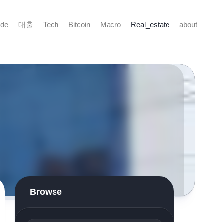
ide
대출
Tech
Bitcoin
Macro
Real_estate
about
Browse