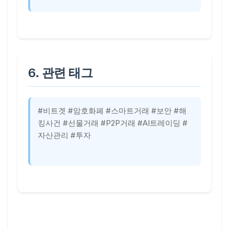
6. 관련 태그
#비트겟 #암호화폐 #스마트거래 #보안 #해
킹사건 #선물거래 #P2P거래 #AI트레이딩 #
자산관리 #투자