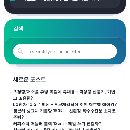
검색
새로운 포스트
초경량/저소음 휴빙 목걸이 휴대용 – 탁상용 선풍기, 가볍
고 조용한?
LG전자 16.5㎡ 휘센 – 오브제컬렉션 엣지 창호형 에어컨?
생분해 싱크대 거름망 150매 – 친환경 옥수수전분 소재로
주방?
커피스틱 머들러 블랙 12cm – 매일 쓰기 편할까?
한솔템 면도기 + 5중 면도날 – 관리하기 쉬울까?