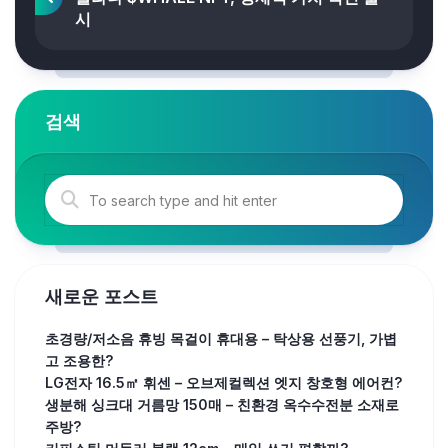
시
검색
새로운 포스트
초경량/저소음 휴빙 목걸이 휴대용 – 탁상용 선풍기, 가볍
고 조용한?
LG전자 16.5㎡ 휘센 – 오브제컬렉션 엣지 창호형 에어컨?
생분해 싱크대 거름망 150매 – 친환경 옥수수전분 소재로
주방?