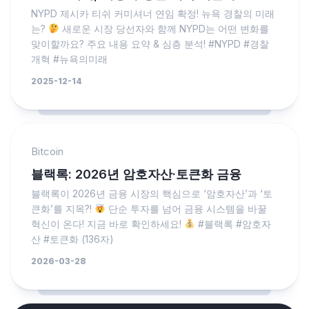
NYPD 제시카 티쉬 커미셔너 연임 확정! 뉴욕 경찰의 미래
는?
새로운 시장 당선자와 함께 NYPD는 어떤 변화를
맞이할까요? 주요 내용 요약 & 심층 분석! #NYPD #경찰
개혁 #뉴욕의미래
2025-12-14
Bitcoin
블랙록: 2026년 암호자산·토큰화 금융
블랙록이 2026년 금융 시장의 핵심으로 ‘암호자산’과 ‘토
큰화’를 지목?!
단순 투자를 넘어 금융 시스템을 바꿀
혁신이 온다! 지금 바로 확인하세요!
#블랙록 #암호자
산 #토큰화 (136자)
2026-03-28