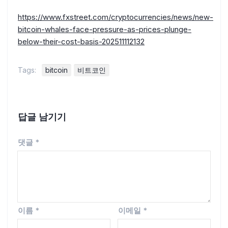
https://www.fxstreet.com/cryptocurrencies/news/new-
bitcoin-whales-face-pressure-as-prices-plunge-
below-their-cost-basis-202511112132
Tags:
bitcoin
비트코인
답글 남기기
댓글
*
이름
*
이메일
*