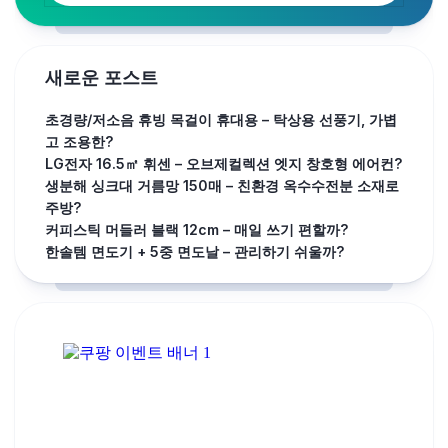
새로운 포스트
초경량/저소음 휴빙 목걸이 휴대용 – 탁상용 선풍기, 가볍
고 조용한?
LG전자 16.5㎡ 휘센 – 오브제컬렉션 엣지 창호형 에어컨?
생분해 싱크대 거름망 150매 – 친환경 옥수수전분 소재로
주방?
커피스틱 머들러 블랙 12cm – 매일 쓰기 편할까?
한솔템 면도기 + 5중 면도날 – 관리하기 쉬울까?