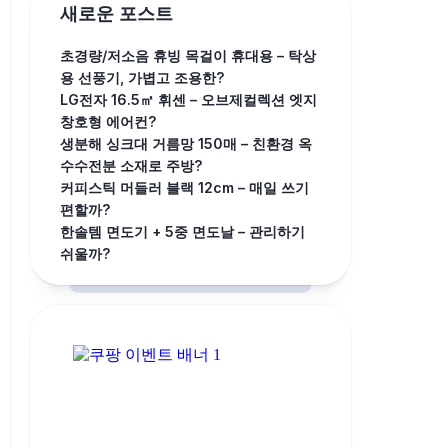
새로운 포스트
초경량/저소음 휴빙 목걸이 휴대용 – 탁상
용 선풍기, 가볍고 조용한?
LG전자 16.5㎡ 휘센 – 오브제컬렉션 엣지
창호형 에어컨?
생분해 싱크대 거름망 150매 – 친환경 옥
수수전분 소재로 주방?
커피스틱 머들러 블랙 12cm – 매일 쓰기
편할까?
한솔템 면도기 + 5중 면도날 – 관리하기
쉬울까?