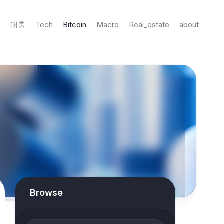
e
대출
Tech
Bitcoin
Macro
Real_estate
about
Browse