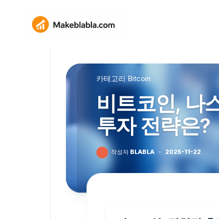
Skip
to
content
카테고리
Bitcoin
비트코인, 나스
투자 전략은?
작성자
BLABLA
·
2025-11-22