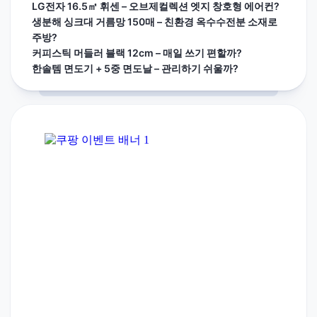
LG전자 16.5㎡ 휘센 – 오브제컬렉션 엣지 창호형 에어컨?
생분해 싱크대 거름망 150매 – 친환경 옥수수전분 소재로
주방?
커피스틱 머들러 블랙 12cm – 매일 쓰기 편할까?
한솔템 면도기 + 5중 면도날 – 관리하기 쉬울까?