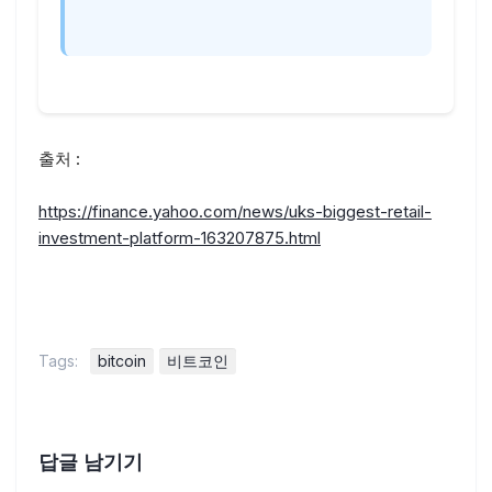
출처 :
https://finance.yahoo.com/news/uks-biggest-retail-
investment-platform-163207875.html
Tags:
bitcoin
비트코인
답글 남기기