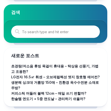
검색
새로운 포스트
초경량/저소음 휴빙 목걸이 휴대용 – 탁상용 선풍기, 가볍
고 조용한?
LG전자 16.5㎡ 휘센 – 오브제컬렉션 엣지 창호형 에어컨?
생분해 싱크대 거름망 150매 – 친환경 옥수수전분 소재로
주방?
커피스틱 머들러 블랙 12cm – 매일 쓰기 편할까?
한솔템 면도기 + 5중 면도날 – 관리하기 쉬울까?