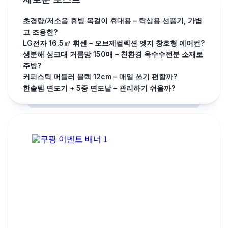
초경량/저소음 휴빙 목걸이 휴대용 – 탁상용 선풍기, 가볍
고 조용한?
LG전자 16.5㎡ 휘센 – 오브제컬렉션 엣지 창호형 에어컨?
생분해 싱크대 거름망 150매 – 친환경 옥수수전분 소재로
주방?
커피스틱 머들러 블랙 12cm – 매일 쓰기 편할까?
한솔템 면도기 + 5중 면도날 – 관리하기 쉬울까?