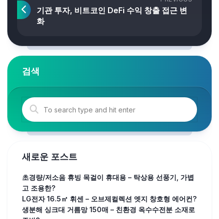
기관 투자, 비트코인 DeFi 수익 창출 접근 변
화
검색
새로운 포스트
초경량/저소음 휴빙 목걸이 휴대용 – 탁상용 선풍기, 가볍
고 조용한?
LG전자 16.5㎡ 휘센 – 오브제컬렉션 엣지 창호형 에어컨?
생분해 싱크대 거름망 150매 – 친환경 옥수수전분 소재로