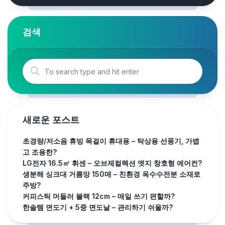
검색
새로운 포스트
초경량/저소음 휴빙 목걸이 휴대용 – 탁상용 선풍기, 가볍
고 조용한?
LG전자 16.5㎡ 휘센 – 오브제컬렉션 엣지 창호형 에어컨?
생분해 싱크대 거름망 150매 – 친환경 옥수수전분 소재로
주방?
커피스틱 머들러 블랙 12cm – 매일 쓰기 편할까?
한솔템 면도기 + 5중 면도날 – 관리하기 쉬울까?