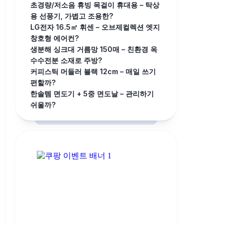
초경량/저소음 휴빙 목걸이 휴대용 – 탁상
용 선풍기, 가볍고 조용한?
LG전자 16.5㎡ 휘센 – 오브제컬렉션 엣지
창호형 에어컨?
생분해 싱크대 거름망 150매 – 친환경 옥
수수전분 소재로 주방?
커피스틱 머들러 블랙 12cm – 매일 쓰기
편할까?
한솔템 면도기 + 5중 면도날 – 관리하기
쉬울까?