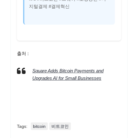
지털결제 #결제혁신
출처 :
Square Adds Bitcoin Payments and
Upgrades AI for Small Businesses
Tags:
bitcoin
비트코인