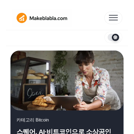
Skip
to
content
카테고리
Bitcoin
스퀘어, AI·비트코인으로 소상공인