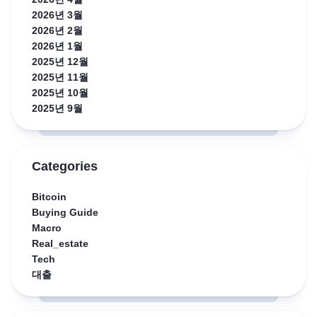
2026년 3월
2026년 2월
2026년 1월
2025년 12월
2025년 11월
2025년 10월
2025년 9월
Categories
Bitcoin
Buying Guide
Macro
Real_estate
Tech
대출