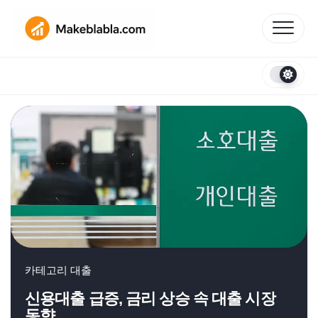
Skip
to
content
카테고리
대출
신용대출 급증, 금리 상승 속 대출 시장
동향