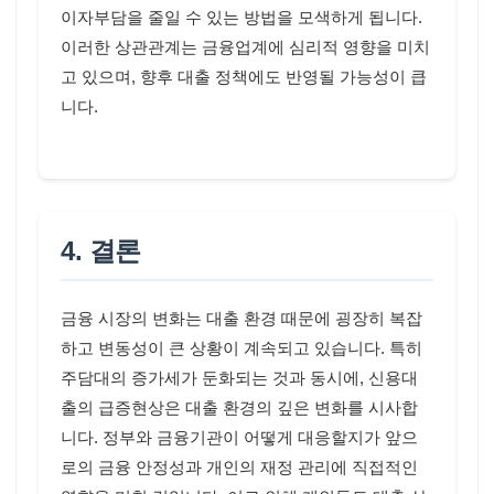
이자부담을 줄일 수 있는 방법을 모색하게 됩니다.
이러한 상관관계는 금융업계에 심리적 영향을 미치
고 있으며, 향후 대출 정책에도 반영될 가능성이 큽
니다.
4. 결론
금융 시장의 변화는 대출 환경 때문에 굉장히 복잡
하고 변동성이 큰 상황이 계속되고 있습니다. 특히
주담대의 증가세가 둔화되는 것과 동시에, 신용대
출의 급증현상은 대출 환경의 깊은 변화를 시사합
니다. 정부와 금융기관이 어떻게 대응할지가 앞으
로의 금융 안정성과 개인의 재정 관리에 직접적인