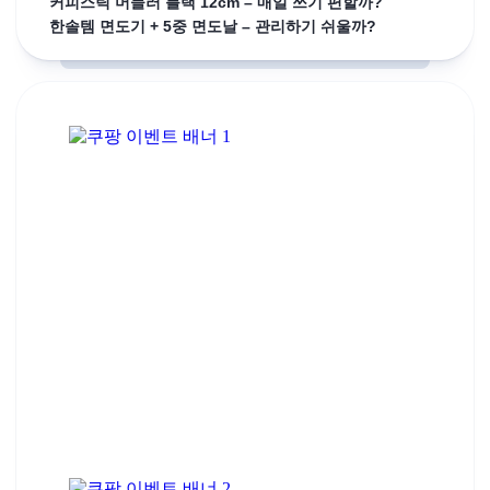
커피스틱 머들러 블랙 12cm – 매일 쓰기 편할까?
한솔템 면도기 + 5중 면도날 – 관리하기 쉬울까?