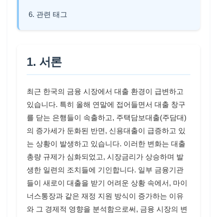
6. 관련 태그
1. 서론
최근 한국의 금융 시장에서 대출 환경이 급변하고
있습니다. 특히 올해 연말에 접어들면서 대출 창구
를 닫는 은행들이 속출하고, 주택담보대출(주담대)
의 증가세가 둔화된 반면, 신용대출이 급증하고 있
는 상황이 발생하고 있습니다. 이러한 변화는 대출
총량 규제가 심화되었고, 시장금리가 상승하며 발
생한 일련의 조치들에 기인합니다. 일부 금융기관
들이 새로이 대출을 받기 어려운 상황 속에서, 마이
너스통장과 같은 재정 지원 방식이 증가하는 이유
와 그 경제적 영향을 분석함으로써, 금융 시장의 변