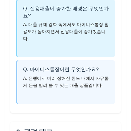
Q. 신용대출이 증가한 배경은 무엇인가
요?
A. 대출 규제 강화 속에서도 마이너스통장 활
용도가 높아지면서 신용대출이 증가했습니
다.
Q. 마이너스통장이란 무엇인가요?
A. 은행에서 미리 정해진 한도 내에서 자유롭
게 돈을 빌려 쓸 수 있는 대출 상품입니다.