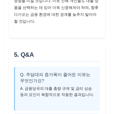
영향을 미칠 것입니다. 이로 인해 개인들도 대출 상
품을 선택하는 데 있어 더욱 신중해져야 하며, 향후
다가오는 금융 환경에 대한 경계를 늦추지 말아야
할 것입니다.
5. Q&A
Q. 주담대의 증가폭이 줄어든 이유는
무엇인가요?
A. 금융당국의 대출 총량 규제 및 금리 상승
등의 요인이 복합적으로 작용한 결과입니다.