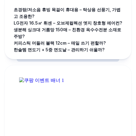
초경량/저소음 휴빙 목걸이 휴대용 – 탁상용 선풍기, 가볍
고 조용한?
LG전자 16.5㎡ 휘센 – 오브제컬렉션 엣지 창호형 에어컨?
생분해 싱크대 거름망 150매 – 친환경 옥수수전분 소재로
주방?
커피스틱 머들러 블랙 12cm – 매일 쓰기 편할까?
한솔템 면도기 + 5중 면도날 – 관리하기 쉬울까?