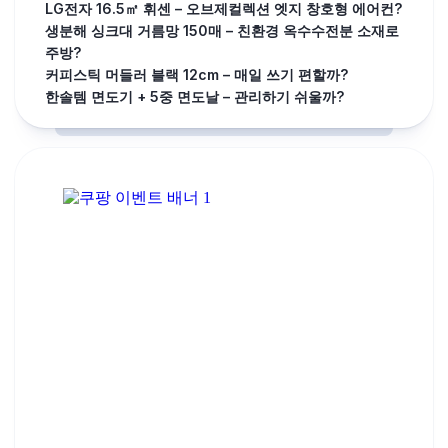
LG전자 16.5㎡ 휘센 – 오브제컬렉션 엣지 창호형 에어컨?
생분해 싱크대 거름망 150매 – 친환경 옥수수전분 소재로
주방?
커피스틱 머들러 블랙 12cm – 매일 쓰기 편할까?
한솔템 면도기 + 5중 면도날 – 관리하기 쉬울까?