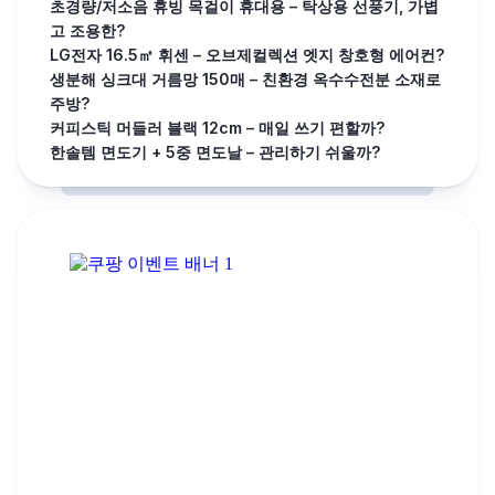
초경량/저소음 휴빙 목걸이 휴대용 – 탁상용 선풍기, 가볍
고 조용한?
LG전자 16.5㎡ 휘센 – 오브제컬렉션 엣지 창호형 에어컨?
생분해 싱크대 거름망 150매 – 친환경 옥수수전분 소재로
주방?
커피스틱 머들러 블랙 12cm – 매일 쓰기 편할까?
한솔템 면도기 + 5중 면도날 – 관리하기 쉬울까?