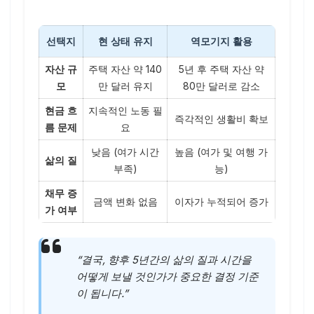
선택지
현 상태 유지
역모기지 활용
자산 규
주택 자산 약 140
5년 후 주택 자산 약
모
만 달러 유지
80만 달러로 감소
현금 흐
지속적인 노동 필
즉각적인 생활비 확보
름 문제
요
낮음 (여가 시간
높음 (여가 및 여행 가
삶의 질
부족)
능)
채무 증
금액 변화 없음
이자가 누적되어 증가
가 여부
“결국, 향후 5년간의 삶의 질과 시간을
어떻게 보낼 것인가가 중요한 결정 기준
이 됩니다.”