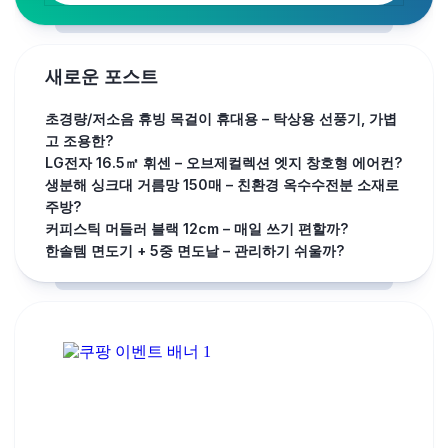
새로운 포스트
초경량/저소음 휴빙 목걸이 휴대용 – 탁상용 선풍기, 가볍
고 조용한?
LG전자 16.5㎡ 휘센 – 오브제컬렉션 엣지 창호형 에어컨?
생분해 싱크대 거름망 150매 – 친환경 옥수수전분 소재로
주방?
커피스틱 머들러 블랙 12cm – 매일 쓰기 편할까?
한솔템 면도기 + 5중 면도날 – 관리하기 쉬울까?