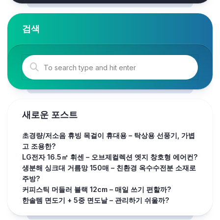
검색
새로운 포스트
초경량/저소음 휴빙 목걸이 휴대용 – 탁상용 선풍기, 가볍
고 조용한?
LG전자 16.5㎡ 휘센 – 오브제컬렉션 엣지 창호형 에어컨?
생분해 싱크대 거름망 150매 – 친환경 옥수수전분 소재로
주방?
커피스틱 머들러 블랙 12cm – 매일 쓰기 편할까?
한솔템 면도기 + 5중 면도날 – 관리하기 쉬울까?