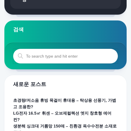
검색
새로운 포스트
초경량/저소음 휴빙 목걸이 휴대용 – 탁상용 선풍기, 가볍
고 조용한?
LG전자 16.5㎡ 휘센 – 오브제컬렉션 엣지 창호형 에어
컨?
생분해 싱크대 거름망 150매 – 친환경 옥수수전분 소재로