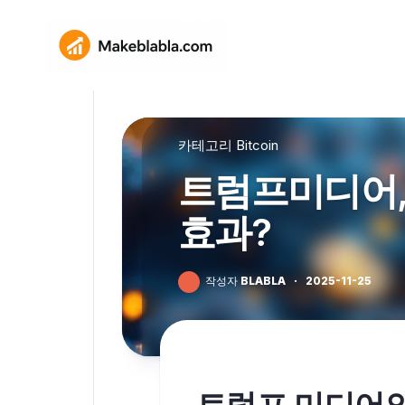
Skip
to
content
카테고리
Bitcoin
트럼프미디어, 
효과?
작성자
BLABLA
·
2025-11-25
트럼프 미디어의