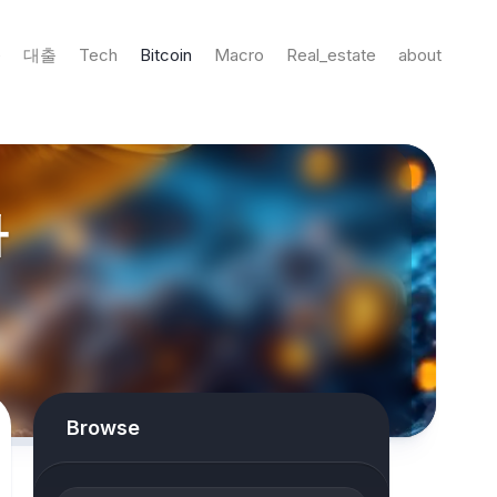
e
대출
Tech
Bitcoin
Macro
Real_estate
about
자
Browse