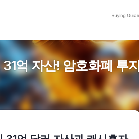
Buying Guid
31억 자산! 암호화폐 투
 31억 달러 자산과 캐시흑자