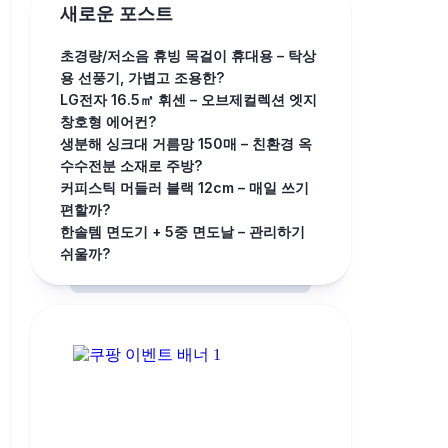
새로운 포스트
초경량/저소음 휴빙 목걸이 휴대용 – 탁상
용 선풍기, 가볍고 조용한?
LG전자 16.5㎡ 휘센 – 오브제컬렉션 엣지
창호형 에어컨?
생분해 싱크대 거름망 150매 – 친환경 옥
수수전분 소재로 주방?
커피스틱 머들러 블랙 12cm – 매일 쓰기
편할까?
한솔템 면도기 + 5중 면도날 – 관리하기
쉬울까?