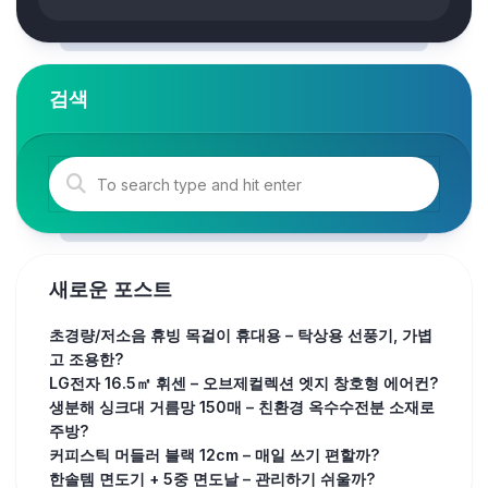
검색
새로운 포스트
초경량/저소음 휴빙 목걸이 휴대용 – 탁상용 선풍기, 가볍
고 조용한?
LG전자 16.5㎡ 휘센 – 오브제컬렉션 엣지 창호형 에어컨?
생분해 싱크대 거름망 150매 – 친환경 옥수수전분 소재로
주방?
커피스틱 머들러 블랙 12cm – 매일 쓰기 편할까?
한솔템 면도기 + 5중 면도날 – 관리하기 쉬울까?