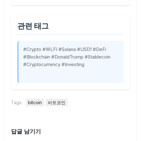
관련 태그
#Crypto #WLFI #Solana #USD1 #DeFi
#Blockchain #DonaldTrump #Stablecoin
#Cryptocurrency #Investing
Tags:
bitcoin
비트코인
답글 남기기