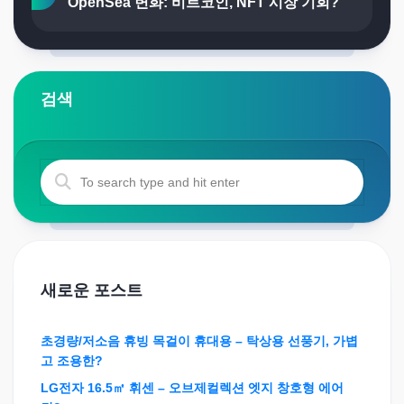
OpenSea 변화: 비트코인, NFT 시장 기회?
검색
새로운 포스트
초경량/저소음 휴빙 목걸이 휴대용 – 탁상용 선풍기, 가볍
고 조용한?
LG전자 16.5㎡ 휘센 – 오브제컬렉션 엣지 창호형 에어