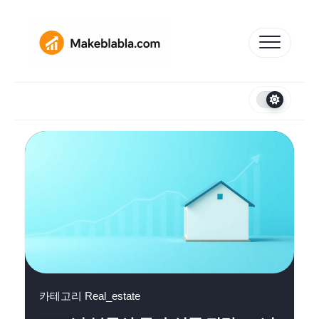
Skip
to
content
카테고리
Real_estate