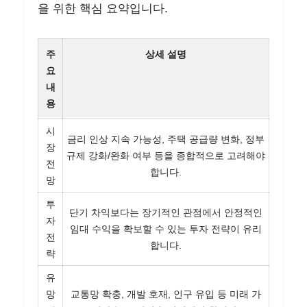
을 위한 핵심 요약입니다.
주
상세 설명
요
내
용
시
금리 인상 지속 가능성, 주택 공급량 변화, 정부
장
규제 강화/완화 여부 등을 종합적으로 고려해야
전
합니다.
망
투
단기 차익보다는 장기적인 관점에서 안정적인
자
임대 수익을 확보할 수 있는 투자 전략이 유리
전
합니다.
략
유
망
교통망 확충, 개발 호재, 인구 유입 등 미래 가