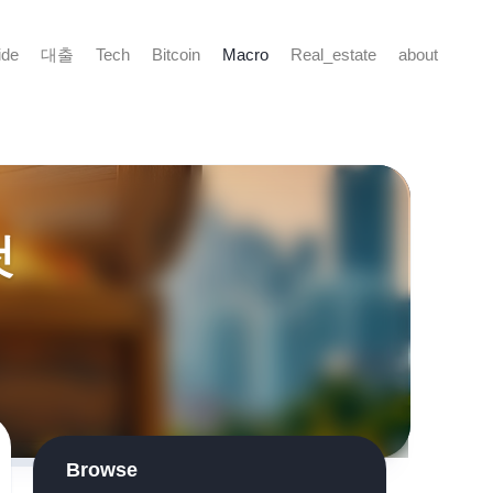
ide
대출
Tech
Bitcoin
Macro
Real_estate
about
첫
Browse