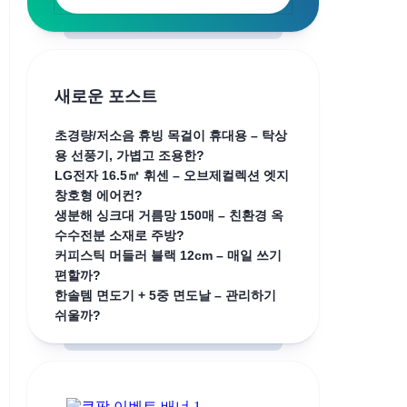
새로운 포스트
초경량/저소음 휴빙 목걸이 휴대용 – 탁상
용 선풍기, 가볍고 조용한?
LG전자 16.5㎡ 휘센 – 오브제컬렉션 엣지
창호형 에어컨?
생분해 싱크대 거름망 150매 – 친환경 옥
수수전분 소재로 주방?
커피스틱 머들러 블랙 12cm – 매일 쓰기
편할까?
한솔템 면도기 + 5중 면도날 – 관리하기
쉬울까?