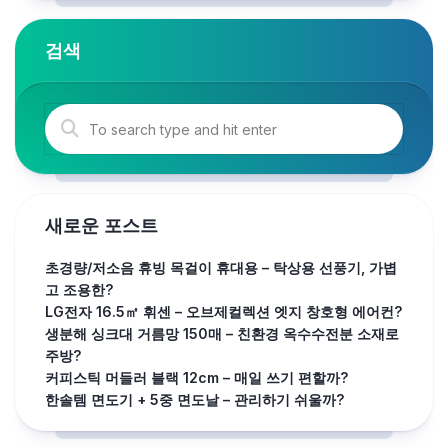
검색
새로운 포스트
초경량/저소음 휴빙 목걸이 휴대용 – 탁상용 선풍기, 가볍
고 조용한?
LG전자 16.5㎡ 휘센 – 오브제컬렉션 엣지 창호형 에어컨?
생분해 싱크대 거름망 150매 – 친환경 옥수수전분 소재로
주방?
커피스틱 머들러 블랙 12cm – 매일 쓰기 편할까?
한솔템 면도기 + 5중 면도날 – 관리하기 쉬울까?