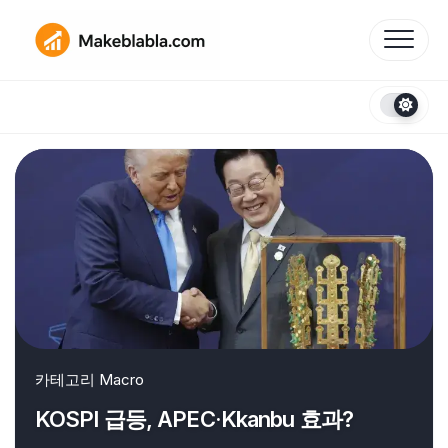
Skip
to
content
카테고리
Macro
KOSPI 급등, APEC·Kkanbu 효과?