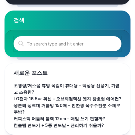
검색
새로운 포스트
초경량/저소음 휴빙 목걸이 휴대용 – 탁상용 선풍기, 가볍
고 조용한?
LG전자 16.5㎡ 휘센 – 오브제컬렉션 엣지 창호형 에어컨?
생분해 싱크대 거름망 150매 – 친환경 옥수수전분 소재로
주방?
커피스틱 머들러 블랙 12cm – 매일 쓰기 편할까?
한솔템 면도기 + 5중 면도날 – 관리하기 쉬울까?