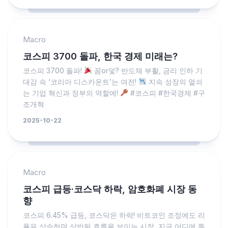
Macro
코스피 3700 돌파, 한국 경제 미래는?
코스피 3700 돌파!
꿈or덫? 반도체 부활, 금리 인하 기
대감 속 ‘코리아 디스카운트’는 여전!
지속 성장의 열쇠
는 기업 혁신과 정부의 역할에!
#코스피 #한국경제 #구
조개혁
2025-10-22
Macro
코스피 급등·코스닥 하락, 암호화폐 시장 동
향
코스피 6.45% 급등, 코스닥은 하락! 비트코인 조정에도 리
플은 상승하며 상반된 흐름을 보이는 시장, 지금 어디에 투