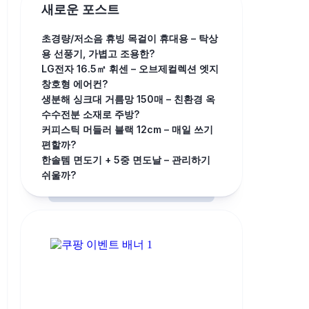
새로운 포스트
초경량/저소음 휴빙 목걸이 휴대용 – 탁상
용 선풍기, 가볍고 조용한?
LG전자 16.5㎡ 휘센 – 오브제컬렉션 엣지
창호형 에어컨?
생분해 싱크대 거름망 150매 – 친환경 옥
수수전분 소재로 주방?
커피스틱 머들러 블랙 12cm – 매일 쓰기
편할까?
한솔템 면도기 + 5중 면도날 – 관리하기
쉬울까?