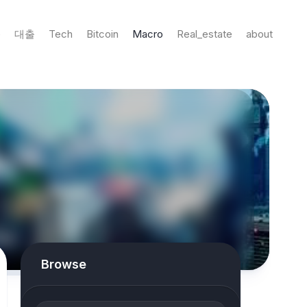
e
대출
Tech
Bitcoin
Macro
Real_estate
about
Browse