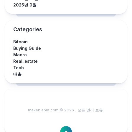
2025년 9월
Categories
Bitcoin
Buying Guide
Macro
Real_estate
Tech
대출
makeblabla.com © 2026 . 모든 권리 보유.