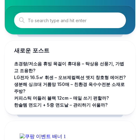
새로운 포스트
초경량/저소음 휴빙 목걸이 휴대용 – 탁상용 선풍기, 가볍
고 조용한?
LG전자 16.5㎡ 휘센 – 오브제컬렉션 엣지 창호형 에어컨?
생분해 싱크대 거름망 150매 – 친환경 옥수수전분 소재로
주방?
커피스틱 머들러 블랙 12cm – 매일 쓰기 편할까?
한솔템 면도기 + 5중 면도날 – 관리하기 쉬울까?