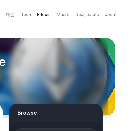
e
대출
Tech
Bitcoin
Macro
Real_estate
about
e
Browse