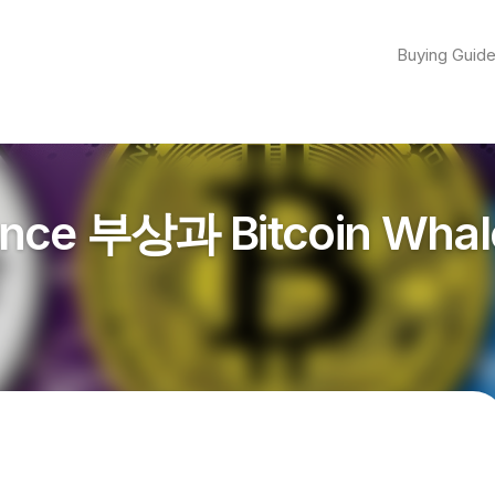
Buying Guid
nce 부상과 Bitcoin Whal