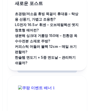
새로운 포스트
초경량/저소음 휴빙 목걸이 휴대용 – 탁상
용 선풍기, 가볍고 조용한?
LG전자 16.5㎡ 휘센 – 오브제컬렉션 엣지
창호형 에어컨?
생분해 싱크대 거름망 150매 – 친환경 옥
수수전분 소재로 주방?
커피스틱 머들러 블랙 12cm – 매일 쓰기
편할까?
한솔템 면도기 + 5중 면도날 – 관리하기
쉬울까?